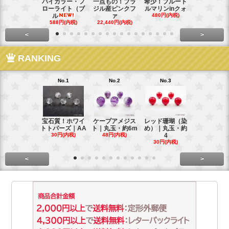
バイカラー・フ
一点もの！ブラ
希少！ブルート
インド産！
ローライト（ブ
ジル産ピンクフ
ルマリンinクォ
ックスター
ル
ァ
480円(内税)
タ
588円(内税)
22,440円(内税)
248円(内税
<
>
RANKING
No.1
No.2
No.3
No.4
宝石質！ホワイ
ケープアメジス
レッド珊瑚（染
ブラジル産
トトパーズ｜AA
ト｜丸玉・約6m
め）｜丸玉・約
ンペリアル
30円(内税)
48円(内税)
4
ー
30円(内税)
88円(内税)
<
>