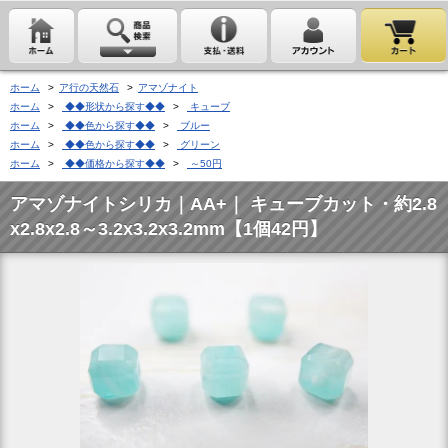
ホーム
>
ア行の天然石
>
アマゾナイト
ホーム
>
◆◆形状から探す◆◆
>
キューブ
ホーム
>
◆◆色から探す◆◆
>
ブルー
ホーム
>
◆◆色から探す◆◆
>
グリーン
ホーム
>
◆◆価格から探す◆◆
>
～50円
アマゾナイトシリカ｜AA+｜ キューブカット・約2.8
x2.8x2.8～3.2x3.2x3.2mm【1個42円】