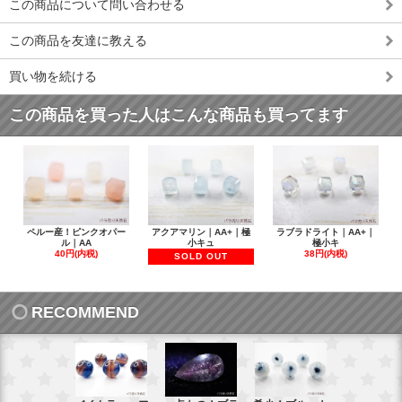
この商品について問い合わせる
この商品を友達に教える
買い物を続ける
この商品を買った人はこんな商品も買ってます
ペルー産！ピンクオパー
アクアマリン｜AA+｜極
ラブラドライト｜AA+｜
ル｜AA
小キュ
極小キ
40円(内税)
38円(内税)
SOLD OUT
RECOMMEND