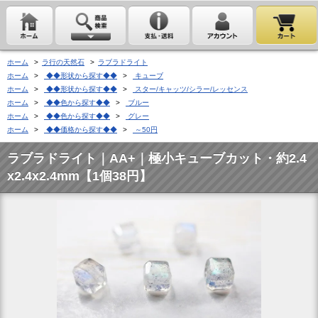
ホーム
>
ラ行の天然石
>
ラブラドライト
ホーム
>
◆◆形状から探す◆◆
>
キューブ
ホーム
>
◆◆形状から探す◆◆
>
スター/キャッツ/シラー/レッセンス
ホーム
>
◆◆色から探す◆◆
>
ブルー
ホーム
>
◆◆色から探す◆◆
>
グレー
ホーム
>
◆◆価格から探す◆◆
>
～50円
ラブラドライト｜AA+｜極小キューブカット・約2.4
x2.4x2.4mm【1個38円】