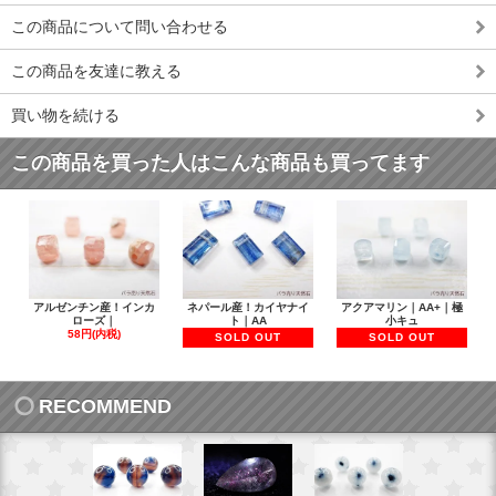
この商品について問い合わせる
この商品を友達に教える
買い物を続ける
この商品を買った人はこんな商品も買ってます
アルゼンチン産！インカ
ネパール産！カイヤナイ
アクアマリン｜AA+｜極
ローズ｜
ト｜AA
小キュ
58円(内税)
SOLD OUT
SOLD OUT
RECOMMEND