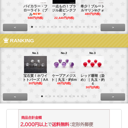
バイカラー・フ
一点もの！ブラ
希少！ブルート
インド産！
ローライト（ブ
ジル産ピンクフ
ルマリンinクォ
ックスター
ル
ァ
480円(内税)
タ
588円(内税)
22,440円(内税)
248円(内税
<
>
RANKING
No.1
No.2
No.3
No.4
宝石質！ホワイ
ケープアメジス
レッド珊瑚（染
ブラジル産
トトパーズ｜AA
ト｜丸玉・約6m
め）｜丸玉・約
ンペリアル
30円(内税)
48円(内税)
4
ー
30円(内税)
88円(内税)
<
>