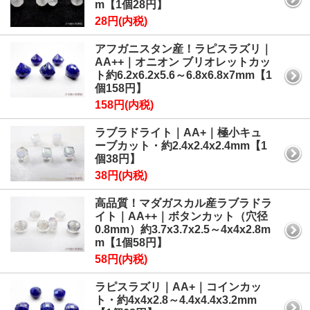
m【1個28円】
28円(内税)
アフガニスタン産！ラピスラズリ｜
AA++｜オニオン ブリオレットカッ
ト約6.2x6.2x5.6～6.8x6.8x7mm【1
個158円】
158円(内税)
ラブラドライト｜AA+｜極小キュ
ーブカット・約2.4x2.4x2.4mm【1
個38円】
38円(内税)
高品質！マダガスカル産ラブラドラ
イト｜AA++｜ボタンカット（穴径
0.8mm）約3.7x3.7x2.5～4x4x2.8m
m【1個58円】
58円(内税)
ラピスラズリ｜AA+｜コインカッ
ト・約4x4x2.8～4.4x4.4x3.2mm