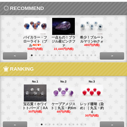
RECOMMEND
バイカラー・フ
一点もの！ブラ
希少！ブルート
インド産！
ローライト（ブ
ジル産ピンクフ
ルマリンinクォ
ックスター
ル
ァ
480円(内税)
タ
588円(内税)
22,440円(内税)
248円(内税
<
>
RANKING
No.1
No.2
No.3
No.4
宝石質！ホワイ
ケープアメジス
レッド珊瑚（染
ブラジル産
トトパーズ｜AA
ト｜丸玉・約6m
め）｜丸玉・約
ンペリアル
30円(内税)
48円(内税)
4
ー
30円(内税)
88円(内税)
<
>