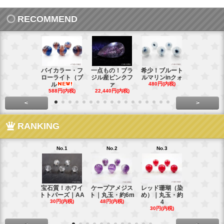
RECOMMEND
バイカラー・フ
一点もの！ブラ
希少！ブルート
インド産！
ローライト（ブ
ジル産ピンクフ
ルマリンinクォ
ックスター
ル
ァ
480円(内税)
タ
588円(内税)
22,440円(内税)
248円(内税
<
>
RANKING
No.1
No.2
No.3
No.4
宝石質！ホワイ
ケープアメジス
レッド珊瑚（染
ブラジル産
トトパーズ｜AA
ト｜丸玉・約6m
め）｜丸玉・約
ンペリアル
30円(内税)
48円(内税)
4
ー
30円(内税)
88円(内税)