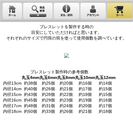
ブレスレットを製作する時の
目安にしていただければと思います。
それぞれのサイズで円筒の筒を使って使用個数を調べています。
ブレスレット製作時の参考個数
丸玉4mm
丸玉6mm
丸玉8mm
丸玉10mm
丸玉12mm
内径13cm
約38個
約25個
約20個
約16個
約14個
内径14cm
約40個
約26個
約21個
約17個
約15個
内径15cm
約43個
約28個
約22個
約18個
約15個
内径16cm
約45個
約29個
約23個
約19個
約16個
内径17cm
約48個
約31個
約24個
約20個
約17個
内径18cm
約50個
約33個
約26個
約21個
約18個