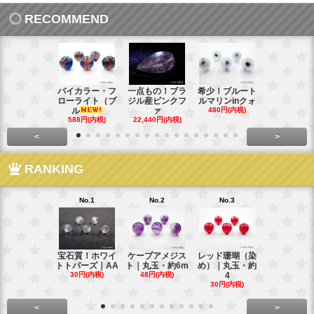
RECOMMEND
バイカラー・フ
一点もの！ブラ
希少！ブルート
インド産！
ローライト（ブ
ジル産ピンクフ
ルマリンinクォ
ックスター
ル
ァ
480円(内税)
タ
588円(内税)
22,440円(内税)
248円(内税
<
>
RANKING
No.1
No.2
No.3
No.4
宝石質！ホワイ
ケープアメジス
レッド珊瑚（染
ブラジル産
トトパーズ｜AA
ト｜丸玉・約6m
め）｜丸玉・約
ンペリアル
30円(内税)
48円(内税)
4
ー
30円(内税)
88円(内税)
<
>