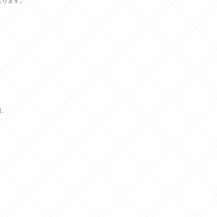
なります。
。
は、