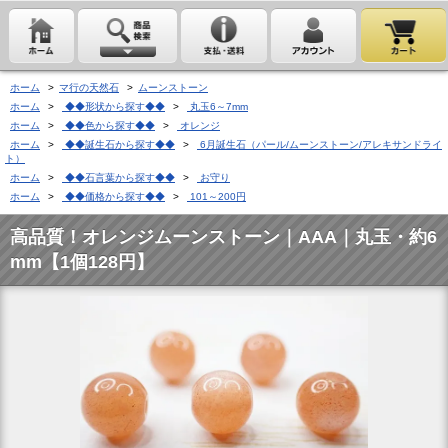
ホーム
>
マ行の天然石
>
ムーンストーン
ホーム
>
◆◆形状から探す◆◆
>
丸玉6～7mm
ホーム
>
◆◆色から探す◆◆
>
オレンジ
ホーム
>
◆◆誕生石から探す◆◆
>
6月誕生石（パール/ムーンストーン/アレキサンドライ
ト）
ホーム
>
◆◆石言葉から探す◆◆
>
お守り
ホーム
>
◆◆価格から探す◆◆
>
101～200円
高品質！オレンジムーンストーン｜AAA｜丸玉・約6
mm【1個128円】