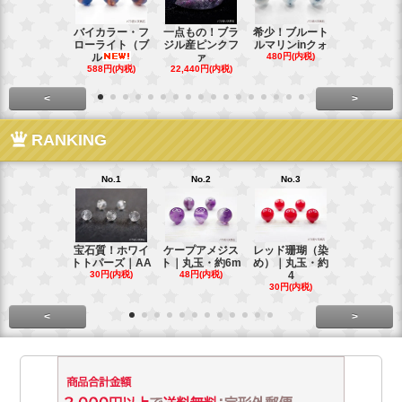
バイカラー・フ
一点もの！ブラ
希少！ブルート
インド産！
ローライト（ブ
ジル産ピンクフ
ルマリンinクォ
ックスター
ル
ァ
480円(内税)
タ
588円(内税)
22,440円(内税)
248円(内税
<
>
RANKING
No.1
No.2
No.3
No.4
宝石質！ホワイ
ケープアメジス
レッド珊瑚（染
ブラジル産
トトパーズ｜AA
ト｜丸玉・約6m
め）｜丸玉・約
ンペリアル
30円(内税)
48円(内税)
4
ー
30円(内税)
88円(内税)
<
>