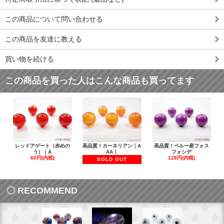
この商品について問い合わせる
この商品を友達に教える
買い物を続ける
この商品を買った人はこんな商品も買ってます
レッドアゲート（赤めの
高品質！カーネリアン｜A
高品質！ペルー産フォス
う）｜A
AA｜
フォシデ
60円(内税)
128円(内税)
SOLD OUT
RECOMMEND