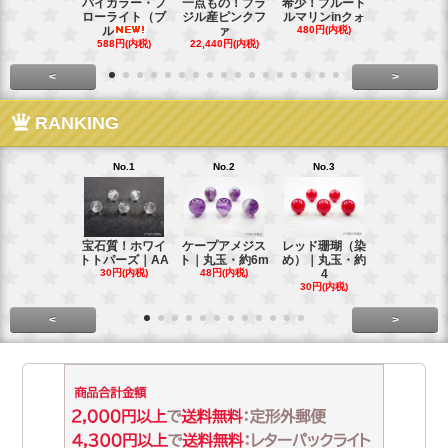
バイカラー・フ
一点もの！ブラ
希少！ブルート
インド産！
ローライト（ブ
ジル産ピンクフ
ルマリンinクォ
ックスター
ル
ァ
480円(内税)
タ
588円(内税)
22,440円(内税)
248円(内税
<
>
RANKING
No.1
No.2
No.3
No.4
宝石質！ホワイ
ケープアメジス
レッド珊瑚（染
ブラジル産
トトパーズ｜AA
ト｜丸玉・約6m
め）｜丸玉・約
ンペリアル
30円(内税)
48円(内税)
4
ー
30円(内税)
88円(内税)
<
>