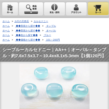
ホーム
>
カ行の天然石
>
カルセドニー
ホーム
>
◆◆形状から探す◆◆
>
タンブル
ホーム
>
◆◆形状から探す◆◆
>
オーバル
ホーム
>
◆◆色から探す◆◆
>
ブルー
ホーム
>
◆◆価格から探す◆◆
>
101～200円
シーブルーカルセドニー｜AA++｜オーバル～タンブ
ル・約7.6x7.5x3.7～10.4xx8.1x5.3mm【1個120円】