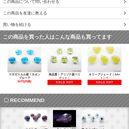
この商品について問い合わせる
この商品を友達に教える
買い物を続ける
この商品を買った人はこんな商品も買ってます
マダガスカル産！ネオン
高品質！アリゾナ産ペリ
オリーブジェード｜AA+
ブルーア
ドット｜
+｜ペ
80円(内税)
SOLD OUT
SOLD OUT
RECOMMEND