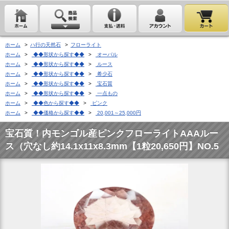
ホーム
>
ハ行の天然石
>
フローライト
ホーム
>
◆◆形状から探す◆◆
>
オーバル
ホーム
>
◆◆形状から探す◆◆
>
ルース
ホーム
>
◆◆形状から探す◆◆
>
希少石
ホーム
>
◆◆形状から探す◆◆
>
宝石質
ホーム
>
◆◆形状から探す◆◆
>
一点もの
ホーム
>
◆◆色から探す◆◆
>
ピンク
ホーム
>
◆◆価格から探す◆◆
>
20,001～25,000円
宝石質！内モンゴル産ピンクフローライトAAAルー
ス（穴なし約14.1x11x8.3mm【1粒20,650円】NO.5