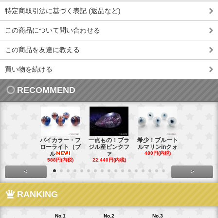
特定商取引法に基づく表記 (返品など)
この商品について問い合わせる
この商品を友達に教える
買い物を続ける
RECOMMEND
バイカラー・フ
一点もの！ブラ
希少！ブルート
インド産！
ローライト（ブ
ジル産ピンクフ
ルマリンinクォ
ックスター
ル
ァ
480円(内税)
タ
588円(内税)
22,440円(内税)
248円(内税
<
>
RANKING
No.1
No.2
No.3
No.4