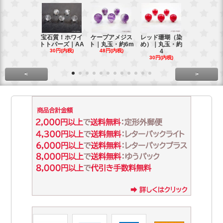
宝石質！ホワイ
ケープアメジス
レッド珊瑚（染
ブラジル産
トトパーズ｜AA
ト｜丸玉・約6m
め）｜丸玉・約
ンペリアル
30円(内税)
48円(内税)
4
ー
30円(内税)
88円(内税)
<
>