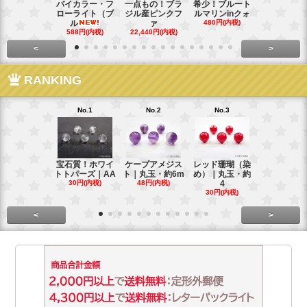
バイカラー・フ
一点もの！ブラ
希少！ブルート
インド産！
ローライト（ブ
ジル産ピンクフ
ルマリンinクォ
ックスター
ル
ァ
480円(内税)
タ
588円(内税)
22,440円(内税)
248円(内税
<
>
RANKING
No.1
No.2
No.3
No.4
宝石質！ホワイ
ケープアメジス
レッド珊瑚（染
ブラジル産
トトパーズ｜AA
ト｜丸玉・約6m
め）｜丸玉・約
ンペリアル
30円(内税)
48円(内税)
4
ー
30円(内税)
88円(内税)
<
>