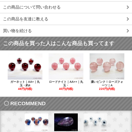
この商品について問い合わせる
この商品を友達に教える
買い物を続ける
この商品を買った人はこんな商品も買ってます
ガーネット｜AA+｜丸
ロードナイト｜AA++｜丸
濃いピンク！ローズクォ
玉・約4
玉・
ーツ｜A
48円(内税)
40円(内税)
220円(内税)
RECOMMEND