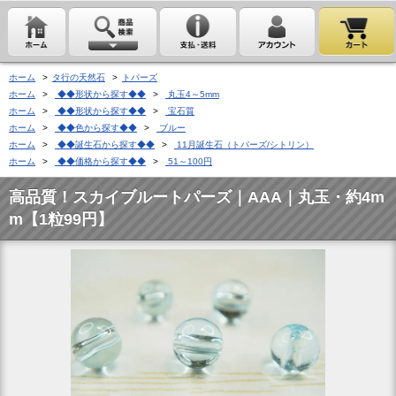
ホーム
>
タ行の天然石
>
トパーズ
ホーム
>
◆◆形状から探す◆◆
>
丸玉4～5mm
ホーム
>
◆◆形状から探す◆◆
>
宝石質
ホーム
>
◆◆色から探す◆◆
>
ブルー
ホーム
>
◆◆誕生石から探す◆◆
>
11月誕生石（トパーズ/シトリン）
ホーム
>
◆◆価格から探す◆◆
>
51～100円
高品質！スカイブルートパーズ｜AAA｜丸玉・約4m
m【1粒99円】