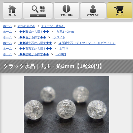
ホーム
>
カ行の天然石
>
クォーツ（水晶）
ホーム
>
◆◆形状から探す◆◆
>
丸玉2～3mm
ホーム
>
◆◆色から探す◆◆
>
ホワイト
ホーム
>
◆◆誕生石から探す◆◆
>
4月誕生石（ダイヤモンド/モルガナイト）
ホーム
>
◆◆石言葉から探す◆◆
>
お守り
ホーム
>
◆◆価格から探す◆◆
>
～50円
クラック水晶｜丸玉・約3mm【1粒20円】