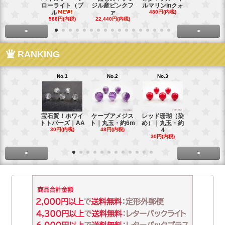
ローライト（ブ
ジル産ピンクフ
ルマリンinクォ
ックスター
ル
ァ
480円(内税)
タ
588円(内税)
22,440円(内税)
248円(内税
<
>
RANKING
No.1
No.2
No.3
No.4
宝石質！ホワイ
ケープアメジス
レッド珊瑚（染
ブラジル産
トトパーズ｜AA
ト｜丸玉・約6m
め）｜丸玉・約
ンペリアル
30円(内税)
48円(内税)
4
ー
30円(内税)
88円(内税)
<
>