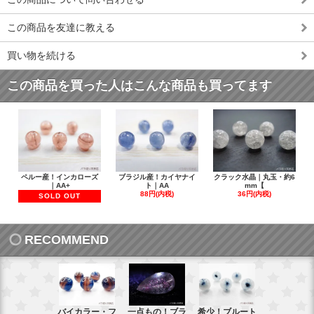
この商品を友達に教える
買い物を続ける
この商品を買った人はこんな商品も買ってます
ペルー産！インカローズ
ブラジル産！カイヤナイ
クラック水晶｜丸玉・約6
｜AA+
ト｜AA
mm【
88円(内税)
36円(内税)
SOLD OUT
RECOMMEND
バイカラー・フ
一点もの！ブラ
希少！ブルート
インド産！