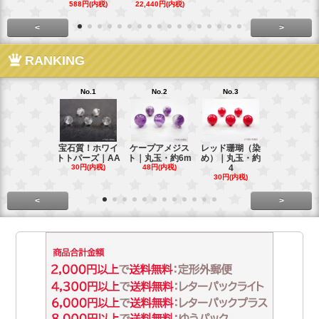
588円(内税)
22,440円(内税)
248円(内税
<
>
RANKING
No.1
No.2
No.3
No.4
宝石質！ホワイ
ケープアメジス
レッド珊瑚（染
ブラジル産
トトパーズ｜AA
ト｜丸玉・約6m
め）｜丸玉・約
ンペリアル
30円(内税)
48円(内税)
4
ー
30円(内税)
88円(内税)
<
>