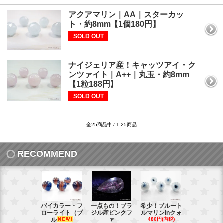
アクアマリン｜AA｜スターカッ
ト・約8mm【1個180円】
SOLD OUT
ナイジェリア産！キャッツアイ・ク
ンツァイト｜A++｜丸玉・約8mm
【1粒188円】
SOLD OUT
全25商品中 / 1-25商品
RECOMMEND
バイカラー・フ
一点もの！ブラ
希少！ブルート
インド産！
ローライト（ブ
ジル産ピンクフ
ルマリンinクォ
ックスター
ル
ァ
480円(内税)
タ