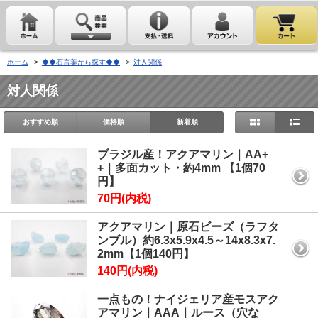
ホーム
>
◆◆石言葉から探す◆◆
>
対人関係
対人関係
おすすめ順
価格順
新着順
ブラジル産！アクアマリン｜AA+
+｜多面カット・約4mm 【1個70
円】
70円(内税)
アクアマリン｜原石ビーズ（ラフタ
ンブル）約6.3x5.9x4.5～14x8.3x7.
2mm【1個140円】
140円(内税)
一点もの！ナイジェリア産モスアク
アマリン｜AAA｜ルース（穴な