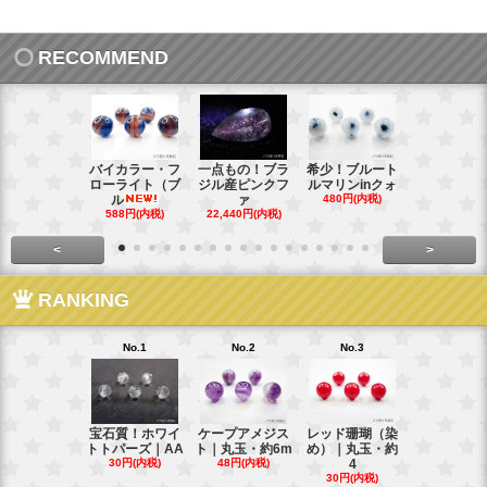
RECOMMEND
バイカラー・フ
一点もの！ブラ
希少！ブルート
インド産！
ローライト（ブ
ジル産ピンクフ
ルマリンinクォ
ックスター
ル
ァ
480円(内税)
タ
588円(内税)
22,440円(内税)
248円(内税
<
>
RANKING
No.1
No.2
No.3
No.4
宝石質！ホワイ
ケープアメジス
レッド珊瑚（染
ブラジル産
トトパーズ｜AA
ト｜丸玉・約6m
め）｜丸玉・約
ンペリアル
30円(内税)
48円(内税)
4
ー
30円(内税)
88円(内税)