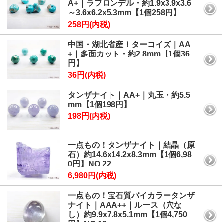
A+｜ラフロンデル・約1.9x3.9x3.6
～3.6x6.2x5.3mm【1個258円】
258円(内税)
中国・湖北省産！ターコイズ｜AA
+｜多面カット・約2.8mm【1個36
円】
36円(内税)
タンザナイト｜AA+｜丸玉・約5.5
mm【1個198円】
198円(内税)
一点もの！タンザナイト｜結晶（原
石）約14.6x14.2x8.3mm【1個6,98
0円】NO.22
6,980円(内税)
一点もの！宝石質バイカラータンザ
ナイト｜AAA++｜ルース（穴な
し）約9.9x7.8x5.1mm【1個4,750